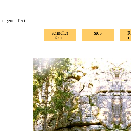
eigener Text
schneller
stop
R
faster
d